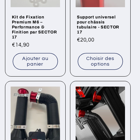
Kit de Fixation
Support universel
Premium M6 –
pour châssis
Performance &
tubulaire - SECTOR
Finition par SECTOR
17
17
Prix
€20,00
Prix
€14,90
habituel
habituel
Ajouter au
Choisir des
panier
options