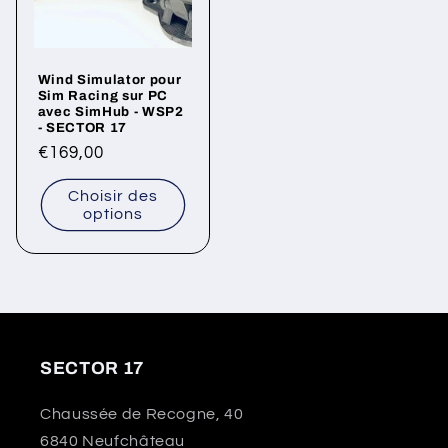
Wind Simulator pour
Sim Racing sur PC
avec SimHub - WSP2
- SECTOR 17
Prix
€169,00
habituel
Choisir des
options
SECTOR 17
Chaussée de Recogne, 40
6840 Neufchâteau