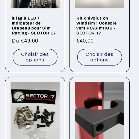
iFlag à LED /
Kit d'évolution
Indicateur de
Windsim : Console
Drapeau pour Sim
vers PC/SimHUB -
Racing - SECTOR 17
SECTOR 17
Prix
Du €49,00
Prix
€40,00
habituel
habituel
Choisir des
Choisir des
options
options